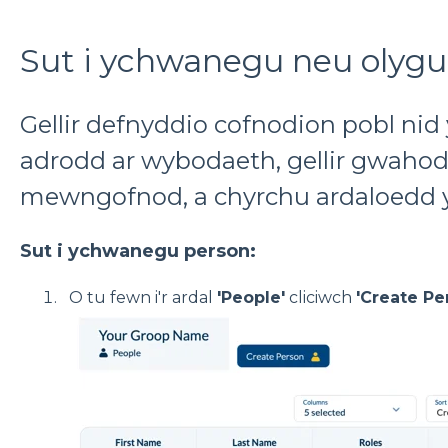
Sut i ychwanegu neu olygu
Gellir defnyddio cofnodion pobl nid y
adrodd ar wybodaeth, gellir gwahod
mewngofnod, a chyrchu ardaloedd yn 
Sut i ychwanegu person:
O tu fewn i'r ardal
'People'
cliciwch
'Create Pe