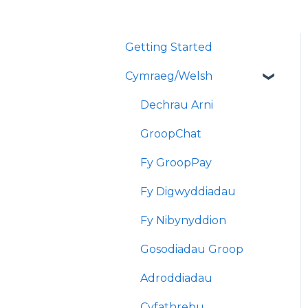
Getting Started
Cymraeg/Welsh
Dechrau Arni
GroopChat
Fy GroopPay
Fy Digwyddiadau
Fy Nibynyddion
Gosodiadau Groop
Adroddiadau
Cyfathrebu