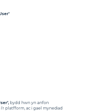
User'
ser',
bydd hwn yn anfon
r platfform, ac i gael mynediad