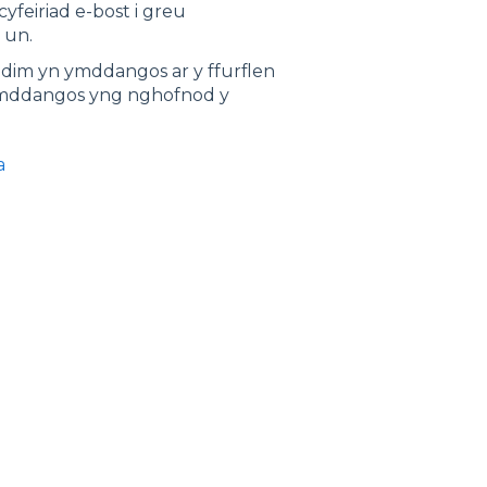
cyfeiriad e-bost i greu
 un.
 ddim yn ymddangos ar y ffurflen
ymddangos yng nghofnod y
a