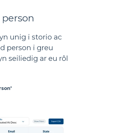
 person
n unig i storio ac
d person i greu
seiliedig ar eu rôl
rson'