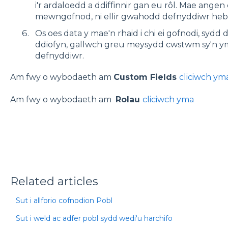
i'r ardaloedd a ddiffinnir gan eu rôl. Mae angen 
mewngofnod, ni ellir gwahodd defnyddiwr heb
Os oes data y mae'n rhaid i chi ei gofnodi, sydd
ddiofyn, gallwch greu meysydd cwstwm sy'n 
defnyddiwr.
Am fwy o wybodaeth am
Custom Fields
cliciwch ym
Am fwy o wybodaeth am
Rolau
cliciwch yma
Related articles
Sut i allforio cofnodion Pobl
Sut i weld ac adfer pobl sydd wedi'u harchifo