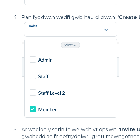
Pan fyddwch wedi'i gwblhau cliciwch
'Create 
Ar waelod y sgrin fe welwch yr opsiwn i
'Invite U
gwahoddiad i'r defnyddiwr i greu mewngofnod i'