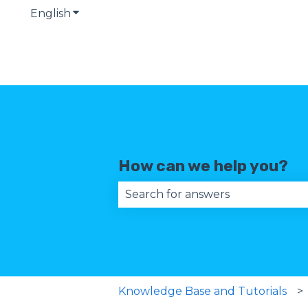
English
Show submenu for translations
How can we help you?
There are no suggestions becau
Knowledge Base and Tutorials