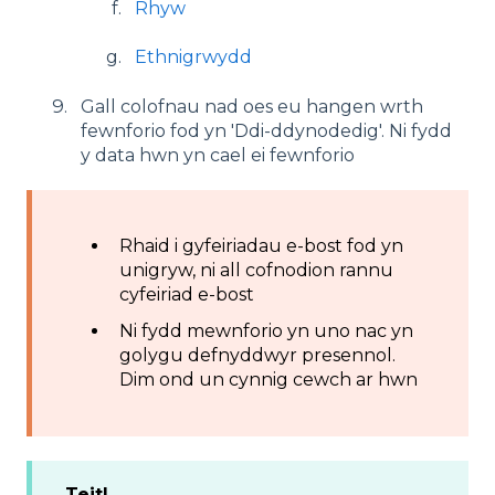
Rhyw
Ethnigrwydd
Gall colofnau nad oes eu hangen wrth
fewnforio fod yn 'Ddi-ddynodedig'. Ni fydd
y data hwn yn cael ei fewnforio
Rhaid i gyfeiriadau e-bost fod yn
unigryw, ni all cofnodion rannu
cyfeiriad e-bost
Ni fydd mewnforio yn uno nac yn
golygu defnyddwyr presennol.
Dim ond un cynnig cewch ar hwn
Teitl