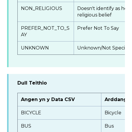
NON_RELIGIOUS
Doesn't identify as hold
religious belief
PREFER_NOT_TO_S
Prefer Not To Say
AY
UNKNOWN
Unknown/Not Specifie
Dull Teithio
Angen yn y Data CSV
Arddangos
BICYCLE
Bicycle
BUS
Bus