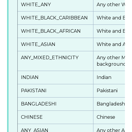
WHITE_ANY
Any other Whi
WHITE_BLACK_CARIBBEAN
White and Bla
WHITE_BLACK_AFRICAN
White and Blac
WHITE_ASIAN
White and Asi
ANY_MIXED_ETHNICITY
Any other Mixe
background
INDIAN
Indian
PAKISTANI
Pakistani
BANGLADESHI
Bangladeshi
CHINESE
Chinese
ANY_ASIAN
Any other Asi