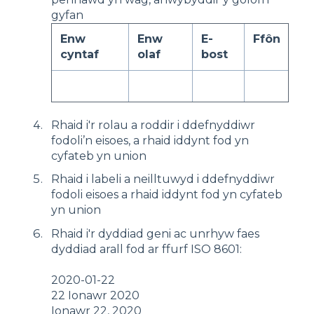
gyfan
Enw
Enw
E-
Ffôn
cyntaf
olaf
bost
Rhaid i'r rolau a roddir i ddefnyddiwr
fodoli’n eisoes, a rhaid iddynt fod yn
cyfateb yn union
Rhaid i labeli a neilltuwyd i ddefnyddiwr
fodoli eisoes a rhaid iddynt fod yn cyfateb
yn union
Rhaid i'r dyddiad geni ac unrhyw faes
dyddiad arall fod ar ffurf ISO 8601:
2020-01-22
22 Ionawr 2020
Ionawr 22, 2020