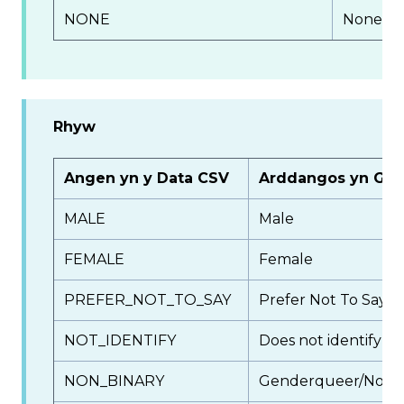
NONE
None
Rhyw
Angen yn y Data CSV
Arddangos yn Gro
MALE
Male
FEMALE
Female
PREFER_NOT_TO_SAY
Prefer Not To Say
NOT_IDENTIFY
Does not identify wi
NON_BINARY
Genderqueer/Non B