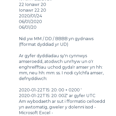
22 Ionawr 20
Ionawr 22 20
2020/01/24
06/01/2020
06/01/20
Nid yw MM / DD / BBBB yn gydnaws
(fformat dyddiad yr UD)
Ar gyfer dyddiadau sy'n cynnwys
amseroedd, atodwch unrhyw un o'r
enghreifftiau uchod gyda'r amser yn hh:
mm, neu hh: mm: ss. I nodi cylchfa amser,
defnyddiwch:
2020-01-22T15: 20: 00 + 0200 '
2020-01-22T15: 20: 00Z' ar gyfer UTC
Am wybodaeth ar sut i fformatio celloedd
yn awtomatig, gweler y dolenni isod -
Microsoft Excel -