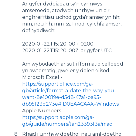
Ar gyfer dyddiadau sy'n cynnwys
amseroedd, atodwch unrhyw un o'r
enghreifftiau uchod gyda'r amser yn hh:
mm, neu hh: mm: ss. I nodi cylchfa amser,
defnyddiwch:
2020-01-22T15: 20: 00 + 0200 '
2020-01-22T15: 20: 00Z' ar gyfer UTC
Am wybodaeth ar sut i fformatio celloedd
yn awtomatig, gweler y dolenni isod -
Microsoft Excel -
https://support.office.com/ga-
gb/article/format-a-date-the-way-you-
want-8e10019e-d5d8-47a1-ba95-
db95123d273e#ID0EAACAAA=Windows
Apple Numbers -
https://support.apple.com/ga-
gb/guide/numbers/tan23393f3a/mac
Rhaid i unrhyw ddethol neu aml-ddethol