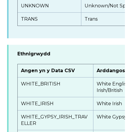
UNKNOWN
Unknown/Not Speci
TRANS
Trans
Ethnigrwydd
Angen yn y Data CSV
Arddangos y
WHITE_BRITISH
White English
Irish/British
WHITE_IRISH
White Irish
WHITE_GYPSY_IRISH_TRAV
White Gypsy or 
ELLER