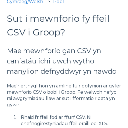
Cymraeg/Welsh
Pobl
Sut i mewnforio fy ffeil
CSV i Groop?
Mae mewnforio gan CSV yn
caniatáu ichi uwchlwytho
manylion defnyddwyr yn hawdd
Mae'r erthygl hon yn amlinellu'r gofynion ar gyfer
mewnforio CSV o bobl i Groop. Fe welwch hefyd
rai awgrymiadau llaw ar sut i fformatio'r data yn
gywir.
Rhaid i'r ffeil fod ar ffurf CSV. Ni
chefnogirestyniadau ffeil eraill ee. XLS.