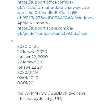
https://support.office.com/ga-
gb/article/format-a-date-the-way-you-
want-8e10019e-d5d8-47a1-ba95-
db95123d273e#ID0EAACAAA=Windows
Apple Numbers -
https://support.apple.com/ga-
gb/guide/numbers/tan23393f3a/mac
2020-01-22
22 Ionawr 2020
Ionawr 22, 2020
22 Ionawr 20
Ionawr 22 20
2020/01/24
06/01/2020
06/01/20
Nid yw MM / DD / BBBB yn gydnaws
(fformat dyddiad yr UD)