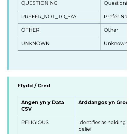
QUESTIONING
Questioning
PREFER_NOT_TO_SAY
Prefer Not T
OTHER
Other
UNKNOWN
Unknown/Not
Ffydd / Cred
Angen yn y Data
Arddangos yn Groop
CSV
RELIGIOUS
Identifies as holding a f
belief