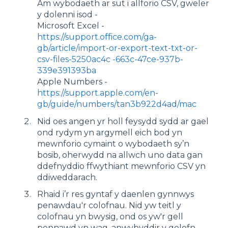
Am wybodaeth ar sut i allforio CSV, gweler
y dolenni isod -
Microsoft Excel -
https://support.office.com/ga-
gb/article/import-or-export-text-txt-or-
csv-files-5250ac4c -663c-47ce-937b-
339e391393ba
Apple Numbers -
https://support.apple.com/en-
gb/guide/numbers/tan3b922d4ad/mac
Nid oes angen yr holl feysydd sydd ar gael
ond rydym yn argymell eich bod yn
mewnforio cymaint o wybodaeth sy’n
bosib, oherwydd na allwch uno data gan
ddefnyddio ffwythiant mewnforio CSV yn
ddiweddarach.
Rhaid i’r res gyntaf y daenlen gynnwys
penawdau'r colofnau. Nid yw teitl y
colofnau yn bwysig, ond os yw'r gell
pennawd yn wag, anwybyddir y golofn