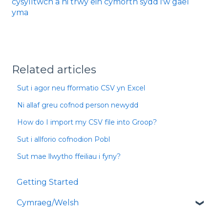
cysylltwch â ni trwy ein cymorth sydd i'w gael
yma
Related articles
Sut i agor neu fformatio CSV yn Excel
Ni allaf greu cofnod person newydd
How do I import my CSV file into Groop?
Sut i allforio cofnodion Pobl
Sut mae llwytho ffeiliau i fyny?
Getting Started
Cymraeg/Welsh