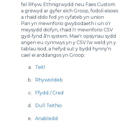
fel Rhyw, Ethnigrwydd neu Faes Custom
a grëwyd ar gyfer eich Groop, fodoli eisoes
a rhaid iddo fod yn cyfateb yn union
Pan yn mewnforio gwybodaeth i un o'r
meysydd diofyn, rhaid i'r mewnforio CSV
gyd-fynd â'n system. Mae'r opsiynau sydd
angen eu cynnwys yn y CSV i'w weld yn y
tablau isod, a hefyd sut y bydd hynny'n
cael ei arddangos yn Groop:
Teitl
Rhywioldeb
Ffydd / Cred
Dull Teithio
Anabledd