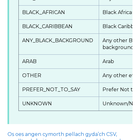
BLACK_AFRICAN
Black African
BLACK_CARIBBEAN
Black Caribbe
ANY_BLACK_BACKGROUND
Any other Blac
background
ARAB
Arab
OTHER
Any other eth
PREFER_NOT_TO_SAY
Prefer Not to 
UNKNOWN
Unknown/Not S
Os oes angen cymorth pellach gyda’ch CSV,