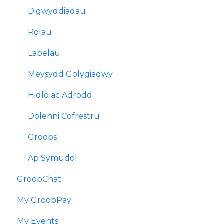
Digwyddiadau
Rolau
Labelau
Meysydd Golygiadwy
Hidlo ac Adrodd
Dolenni Cofrestru
Groops
Ap Symudol
GroopChat
My GroopPay
My Events