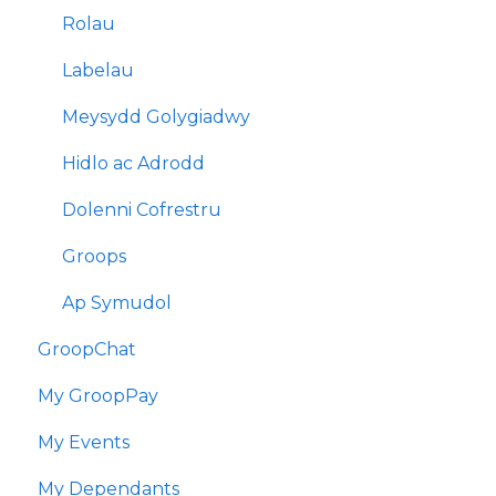
Rolau
Labelau
Meysydd Golygiadwy
Hidlo ac Adrodd
Dolenni Cofrestru
Groops
Ap Symudol
GroopChat
My GroopPay
My Events
My Dependants