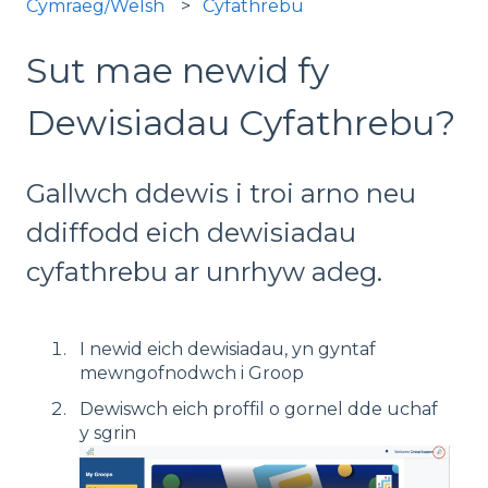
Cymraeg/Welsh
Cyfathrebu
Sut mae newid fy
Dewisiadau Cyfathrebu?
Gallwch ddewis i troi arno neu
ddiffodd eich dewisiadau
cyfathrebu ar unrhyw adeg.
I newid eich dewisiadau, yn gyntaf
mewngofnodwch i Groop
Dewiswch eich proffil o gornel dde uchaf
y sgrin