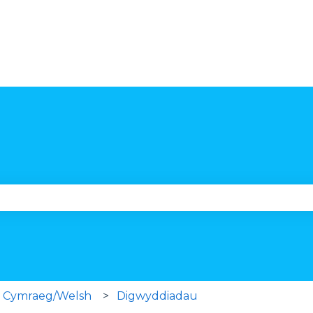
se the search field is empty.
Cymraeg/Welsh
Digwyddiadau