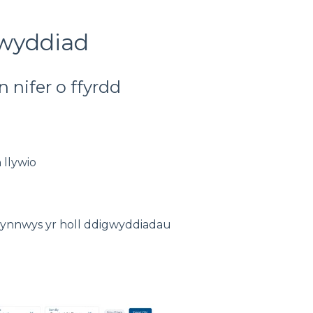
gwyddiad
 nifer o ffyrdd
 llywio
cynnwys yr holl ddigwyddiadau