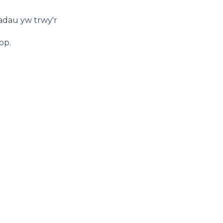
adau yw trwy'r
op.