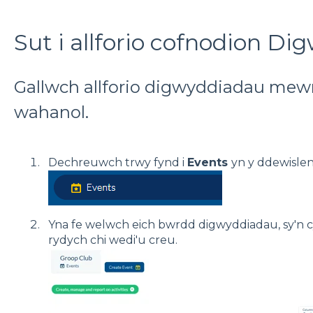
Sut i allforio cofnodion Di
Gallwch allforio digwyddiadau mewn
wahanol.
Dechreuwch trwy fynd i
Events
yn y ddewislen
Yna fe welwch eich bwrdd digwyddiadau, sy'n 
rydych chi wedi'u creu.