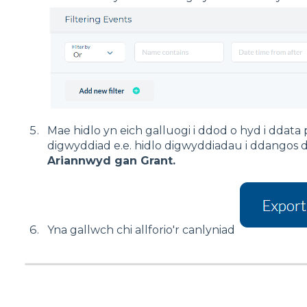
Mae hidlo yn eich galluogi i ddod o hyd i ddata
digwyddiad e.e. hidlo digwyddiadau i ddangos d
Ariannwyd gan Grant.
Yna gallwch chi allforio'r canlyniad