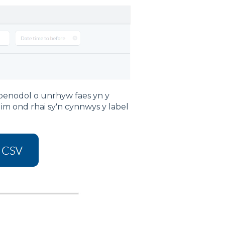
 penodol o unrhyw faes yn y
im ond rhai sy'n cynnwys y label