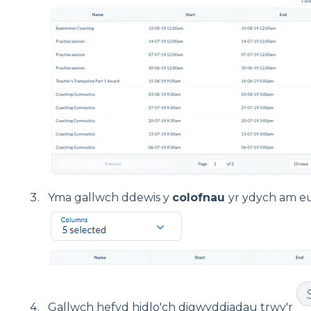
Yma gallwch ddewis y
colofnau
yr ydych am eu
Gallwch hefyd hidlo'ch digwyddiadau trwy'r