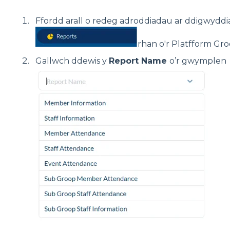
Ffordd arall o redeg adroddiadau ar ddigwyddi
rhan o'r Platfform Gro
Gallwch ddewis y
Report Name
o’r gwymplen