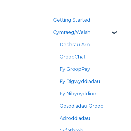
Getting Started
Cymraeg/Welsh
Dechrau Arni
GroopChat
Fy GroopPay
Fy Digwyddiadau
Fy Nibynyddion
Gosodiadau Groop
Adroddiadau
Cyfathrebu