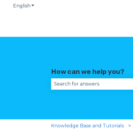
English
Show submenu for translations
How can we help you?
There are no suggestions becau
Knowledge Base and Tutorials